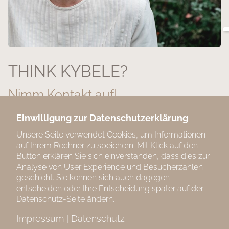
THINK KYBELE?
Nimm Kontakt auf!
Einwilligung zur Datenschutzerklärung
KYBELE
Unsere Seite verwendet Cookies, um Informationen
Stella Blohmke
auf Ihrem Rechner zu speichern. Mit Klick auf den
stella
@thinkkybele.de
Button erklären Sie sich einverstanden, dass dies zur
Analyse von User Experience und Besucherzahlen
geschieht. Sie können sich auch dagegen
entscheiden oder Ihre Entscheidung später auf der
Datenschutz-Seite ändern.
Impressum
|
Datenschutz